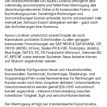
Die Finanzschnittstelle von Ayunis Locaboo ermöglicht eine 
vollständig automatisierte und fehlerfreie Übertragung aller 
abrechnungsrelevanten Daten in Ihr kommunales Finanz- und 
Buchhaltungssystem. Genehmigte Rechnungen und 
Stornorechnungen können entweder nachts automatisiert oder 
manuell per Zeitraum-Export übergeben werden – ganz nach 
den Anforderungen Ihrer Kommune.
Ayunis Locaboo unterstützt sowohl Doppik als auch 
Kameralistik und bietet Schnittstellen zu allen gängigen 
kommunalen Finanzlösungen wie SAP NKHR & SAP4/HANA, CIP, 
OK:FIS (AKDB), Infoma, Saskia IFR & H2R, Finanzplus, abdata, 
Blue Eagle, DATEV, K5, FIS Finanzsuite (Abraxas), Gemowin NG, 
K1, MPS NF sowie weiteren Systemen. Neue Anbieter können 
auf Wunsch angebunden werden.
Dank flexibler Konfiguration lassen sich Haushaltsstellen, 
Kostenstellen, Sachkonten, Kostenträger, Gliederungs- und 
Gruppierungsziffern sowie Nummernkreise für Rechnungen und 
Kunden exakt nach Ihren Vorgaben abbilden. Unterschiedliche 
Umsatzsteuersätze werden gemäß §2b UStG automatisch 
korrekt zugeordnet – inklusive Unterscheidung zwischen 
hoheitlicher Tätigkeit, BgA und wirtschaftlichem Betrieb.
Die Übertragung erfolgt per standardisierter Exportstruktur, 