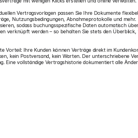
verträge mit wenigen Klicks erstellen und online verwalten.
viduellen Vertragsvorlagen passen Sie Ihre Dokumente flexibe
räge, Nutzungsbedingungen, Abnahmeprotokolle und mehr. Die
isieren, sodass buchungsspezifische Daten automatisch übe
n verknüpft werden – so behalten Sie stets den Überblick
te Vorteil: Ihre Kunden können Verträge direkt im Kundenkont
en, kein Postversand, kein Warten. Der unterschriebene Vert
g. Eine vollständige Vertragshistorie dokumentiert alle Änd
ideo: Ayunis Locaboo Vertragsmanag