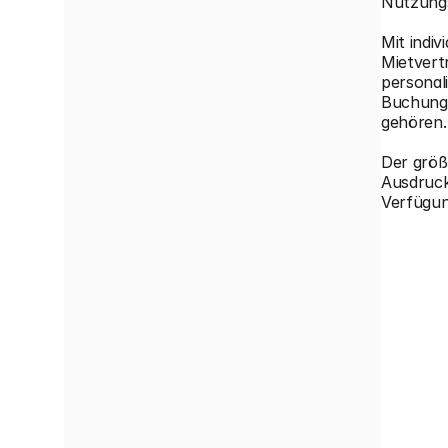
Nutzungs
Mit indi
Mietvert
personal
Buchunge
gehören.
Der größ
Ausdruck
Verfügun
Kurzv